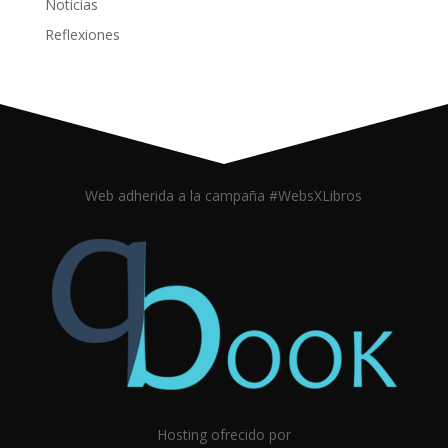
Noticias
Reflexiones
Web adherida a la campaña #WebsXLibros
Hosting ofrecido por